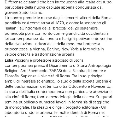
Differenze eclatanti che ben introducono alla realtà del tutto
particolare della nuova capitale appena conquistata dal
giovane Stato italiano.
L’incontro prende le mosse dagli elementi salienti della Roma
pontificia così come arriva al 1870, e come la scoprono gli
“italiani” all’indomani della “breccia” del 20 settembre,
ponendola poi a confronto con le grandi città occidentali a
lei contemporanee, da Londra e Parigi rispettivamente vetrine
della rivoluzione industriale e della moderna borghesia
ottocentesca, a Vienna, Berlino, New York, a loro volta in
veloce crescita e trasformazione urbana.
Lidia Piccioni
è professore associato di Storia
contemporanea presso il Dipartimento di Storia Antropologia
Religioni Arte Spettacolo (SARAS) della Facoltà di Lettere e
Filosofia, Sapienza Università di Roma. Tra i suoi principali
ambiti di interesse scientifico, lo studio della società urbana e
delle trasformazioni del territorio tra Ottocento e Novecento;
la storia dell'Italia contemporanea con particolare attenzione
alla città di Roma; fonti e metodologia della ricerca. Su questi
temi ha pubblicato numerosi lavori, in forma sia di saggi che
di monografie. Ha ideato e dirige il progetto editoriale «Un
laboratorio di storia urbana: le molte identità di Roma nel