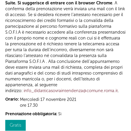
Suite. Si suggerisce di entrare con il browser Chrome
. A
conferma della prenotazione verrà inviata una mail con il link
di accesso. Se si desidera ricevere l’attestato necessario per il
riconoscimento dei crediti formativi o la convalida della
partecipazione al percorso formativo sulla piattaforma
S.O.F.I.A è necessario accedere alla conferenza presentandosi
con il proprio nome e cognome reali con cui si è effettuata
la prenotazione ed è richiesto tenere la telecamera accesa
per tutta la durata dell'incontro, diversamente non sarà
rilasciato l'attestato né convalidata la presenza sulla
Piattaforma S.O.F.I.A . Alla conclusione dell’appuntamento
deve essere inviata una mail di richiesta, completa dei propri
dati anagrafici e del corso di studi intrapreso comprensivo di
numero matricola o, per i docenti, dell'Istituto di
appartenenza, al seguente
indirizzo:
info_didatticasovraintendenza@comune.roma.it
.
Orario:
Mercoledì 17 novembre 2021
ore 17.30
Prenotazione obbligatoria:
Sì
Gratis