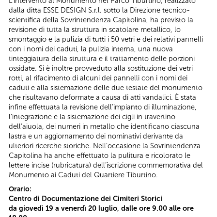
L’intervento al Monumento nel Parco Tiburtino, realizzato
dalla ditta ESSE DESIGN S.r.l. sotto la Direzione tecnico-
scientifica della Sovrintendenza Capitolina, ha previsto la
revisione di tutta la struttura in scatolare metallico, lo
smontaggio e la pulizia di tutti i 50 vetri e dei relativi pannelli
con i nomi dei caduti, la pulizia interna, una nuova
tinteggiatura della struttura e il trattamento delle porzioni
ossidate. Si è inoltre provveduto alla sostituzione dei vetri
rotti, al rifacimento di alcuni dei pannelli con i nomi dei
caduti e alla sistemazione delle due testate del monumento
che risultavano deformate a causa di atti vandalici. È stata
infine effettuata la revisione dell’impianto di illuminazione,
l’integrazione e la sistemazione dei cigli in travertino
dell’aiuola, dei numeri in metallo che identificano ciascuna
lastra e un aggiornamento dei nominativi derivante da
ulteriori ricerche storiche. Nell’occasione la Sovrintendenza
Capitolina ha anche effettuato la pulitura e ricolorato le
lettere incise (rubricatura) dell’iscrizione commemorativa del
Monumento ai Caduti del Quartiere Tiburtino.
Orario:
Centro di Documentazione dei Cimiteri Storici
da giovedì 19 a venerdì 20 luglio
, dalle ore 9.00 alle ore