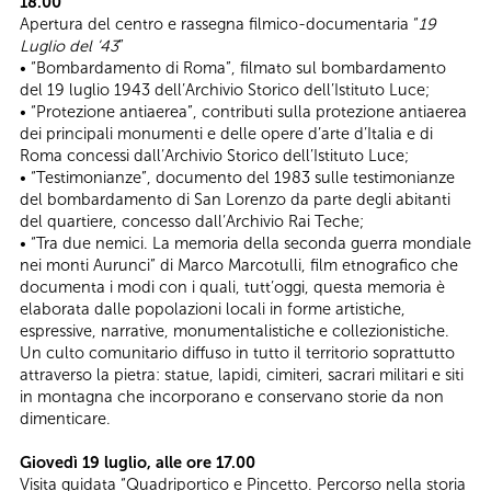
18.00
Apertura del centro e rassegna filmico-documentaria “
19
Luglio del ’43
”
• “Bombardamento di Roma”, filmato sul bombardamento
del 19 luglio 1943 dell’Archivio Storico dell’Istituto Luce;
• “Protezione antiaerea”, contributi sulla protezione antiaerea
dei principali monumenti e delle opere d’arte d’Italia e di
Roma concessi dall’Archivio Storico dell’Istituto Luce;
• “Testimonianze”, documento del 1983 sulle testimonianze
del bombardamento di San Lorenzo da parte degli abitanti
del quartiere, concesso dall’Archivio Rai Teche;
• “Tra due nemici. La memoria della seconda guerra mondiale
nei monti Aurunci” di Marco Marcotulli, film etnografico che
documenta i modi con i quali, tutt’oggi, questa memoria è
elaborata dalle popolazioni locali in forme artistiche,
espressive, narrative, monumentalistiche e collezionistiche.
Un culto comunitario diffuso in tutto il territorio soprattutto
attraverso la pietra: statue, lapidi, cimiteri, sacrari militari e siti
in montagna che incorporano e conservano storie da non
dimenticare.
Giovedì 19 luglio, alle ore 17.00
Visita guidata “Quadriportico e Pincetto. Percorso nella storia