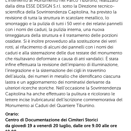
L’intervento al Monumento nel Parco Tiburtino, realizzato
dalla ditta ESSE DESIGN S.r.l. sotto la Direzione tecnico-
scientifica della Sovrintendenza Capitolina, ha previsto la
revisione di tutta la struttura in scatolare metallico, lo
smontaggio e la pulizia di tutti i 50 vetri e dei relativi pannelli
con i nomi dei caduti, la pulizia interna, una nuova
tinteggiatura della struttura e il trattamento delle porzioni
ossidate. Si è inoltre provveduto alla sostituzione dei vetri
rotti, al rifacimento di alcuni dei pannelli con i nomi dei
caduti e alla sistemazione delle due testate del monumento
che risultavano deformate a causa di atti vandalici. È stata
infine effettuata la revisione dell’impianto di illuminazione,
l’integrazione e la sistemazione dei cigli in travertino
dell’aiuola, dei numeri in metallo che identificano ciascuna
lastra e un aggiornamento dei nominativi derivante da
ulteriori ricerche storiche. Nell’occasione la Sovrintendenza
Capitolina ha anche effettuato la pulitura e ricolorato le
lettere incise (rubricatura) dell’iscrizione commemorativa del
Monumento ai Caduti del Quartiere Tiburtino.
Orario:
Centro di Documentazione dei Cimiteri Storici
da giovedì 19 a venerdì 20 luglio
, dalle ore 9.00 alle ore