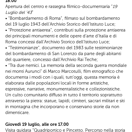
18.00
Apertura del centro e rassegna filmico-documentaria “
19
Luglio del ’43
”
• “Bombardamento di Roma”, filmato sul bombardamento
del 19 luglio 1943 dell’Archivio Storico dell’Istituto Luce;
• “Protezione antiaerea”, contributi sulla protezione antiaerea
dei principali monumenti e delle opere d’arte d’Italia e di
Roma concessi dall’Archivio Storico dell’Istituto Luce;
• “Testimonianze”, documento del 1983 sulle testimonianze
del bombardamento di San Lorenzo da parte degli abitanti
del quartiere, concesso dall’Archivio Rai Teche;
• “Tra due nemici. La memoria della seconda guerra mondiale
nei monti Aurunci” di Marco Marcotulli, film etnografico che
documenta i modi con i quali, tutt’oggi, questa memoria è
elaborata dalle popolazioni locali in forme artistiche,
espressive, narrative, monumentalistiche e collezionistiche.
Un culto comunitario diffuso in tutto il territorio soprattutto
attraverso la pietra: statue, lapidi, cimiteri, sacrari militari e siti
in montagna che incorporano e conservano storie da non
dimenticare.
Giovedì 19 luglio, alle ore 17.00
Visita guidata “Quadriportico e Pincetto. Percorso nella storia