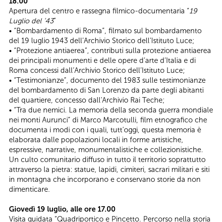
18.00
Apertura del centro e rassegna filmico-documentaria “
19
Luglio del ’43
”
• “Bombardamento di Roma”, filmato sul bombardamento
del 19 luglio 1943 dell’Archivio Storico dell’Istituto Luce;
• “Protezione antiaerea”, contributi sulla protezione antiaerea
dei principali monumenti e delle opere d’arte d’Italia e di
Roma concessi dall’Archivio Storico dell’Istituto Luce;
• “Testimonianze”, documento del 1983 sulle testimonianze
del bombardamento di San Lorenzo da parte degli abitanti
del quartiere, concesso dall’Archivio Rai Teche;
• “Tra due nemici. La memoria della seconda guerra mondiale
nei monti Aurunci” di Marco Marcotulli, film etnografico che
documenta i modi con i quali, tutt’oggi, questa memoria è
elaborata dalle popolazioni locali in forme artistiche,
espressive, narrative, monumentalistiche e collezionistiche.
Un culto comunitario diffuso in tutto il territorio soprattutto
attraverso la pietra: statue, lapidi, cimiteri, sacrari militari e siti
in montagna che incorporano e conservano storie da non
dimenticare.
Giovedì 19 luglio, alle ore 17.00
Visita guidata “Quadriportico e Pincetto. Percorso nella storia