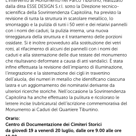
L’intervento al Monumento nel Parco Tiburtino, realizzato
dalla ditta ESSE DESIGN S.r.l. sotto la Direzione tecnico-
scientifica della Sovrintendenza Capitolina, ha previsto la
revisione di tutta la struttura in scatolare metallico, lo
smontaggio e la pulizia di tutti i 50 vetri e dei relativi pannelli
con i nomi dei caduti, la pulizia interna, una nuova
tinteggiatura della struttura e il trattamento delle porzioni
ossidate. Si è inoltre provveduto alla sostituzione dei vetri
rotti, al rifacimento di alcuni dei pannelli con i nomi dei
caduti e alla sistemazione delle due testate del monumento
che risultavano deformate a causa di atti vandalici. È stata
infine effettuata la revisione dell’impianto di illuminazione,
l’integrazione e la sistemazione dei cigli in travertino
dell’aiuola, dei numeri in metallo che identificano ciascuna
lastra e un aggiornamento dei nominativi derivante da
ulteriori ricerche storiche. Nell’occasione la Sovrintendenza
Capitolina ha anche effettuato la pulitura e ricolorato le
lettere incise (rubricatura) dell’iscrizione commemorativa del
Monumento ai Caduti del Quartiere Tiburtino.
Orario:
Centro di Documentazione dei Cimiteri Storici
da giovedì 19 a venerdì 20 luglio
, dalle ore 9.00 alle ore