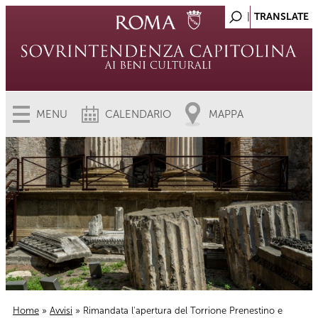
MENU
CALENDARIO
MAPPA
Home
»
Avvisi
» Rimandata l'apertura del Torrione Prenestino e