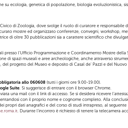
he su ecologia, genetica di popolazione, biologia evoluzionistica, si
vico di Zoologia, dove svolge il ruolo di curatore e responsabile dell
a curato mostre ed organizzato conferenze, convegni, workshop, me
ice di oltre 30 pubblicazioni sia a carattere scientifico che divulgat
rali presso l’Ufficio Programmazione e Coordinamento Mostre della 
zione di spazi museali e aree archeologiche, anche attraverso strumen
ltro, del progetto del Museo e deposito di Casal de' Pazzi e del Nuov
bbligatoria allo 060608
(tutti i giorni ore 9.00-19.00).
ogle Suite
. Si suggerisce di entrare con il browser Chrome.
ta una mail con il link di accesso. Se si desidera ricevere l’attestazi
esentandosi con il proprio nome e cognome completo. Alla conclus
ei propri dati anagrafici e del corso di studi intrapreso, al seguente 
e.roma.it
. Durante l’incontro è richiesto di tenere la telecamera ac