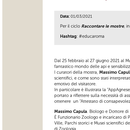
Data:
01/03/2021
Per il ciclo
Raccontare le mostre
, i
Hashtag
: #educaroma
Dal 25 febbraio al 27 giugno 2021 al Mu
fantastico mondo delle api e sensibilizza
I curatori della mostra,
Massimo Capul
scientifici, e come sono stati interpreta
emotivo del visitatore.
In particolare è illustrata la “AppAgnese”
portato a riflettere sulla necessità di 
ottenere un “Attestato di consapevolez
Massimo Capula
. Biologo e Dottore di 
È Funzionario Zoologo e incaricato di Po
Ville, Parchi storici e Musei scientifi
di Zoologia.