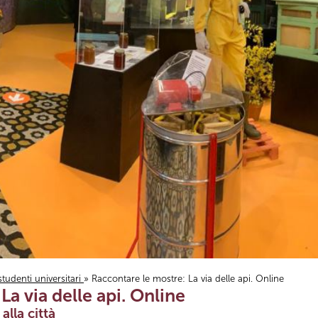
studenti universitari
» Raccontare le mostre: La via delle api. Online
a via delle api. Online
lla città