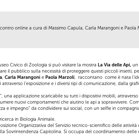
ncontro online a cura di Massimo Capula, Carla Marangoni e Paola M
seo Civico di Zoologia si può visitare la mostra
La Via delle Api,
un 
re il pubblico sulla necessità di proteggere questi piccoli insetti, per
a
,
Carla Marangoni
e
Paola Marzoli
, raccontano come è nata l’ide
ti attraverso l’esposizione e i diversi tipi di comunicazione, dalla gr
, una applicazione scaricabile su tutti i dispositivi mobili, attraverso
assumere nuovi comportamenti che aiutino le api a sopravvivere. Compl
za e impegno” da condividere sui social, con un selfie in compagni
ricerca in Biologia Animale.
sizione Organizzativa del Servizio tecnico-scientifico delle attività d
ci della Sovrintendenza Capitolina. Si occupa del coordinamento dell