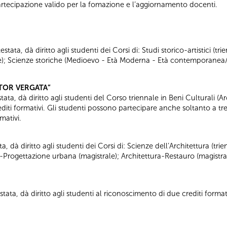
i partecipazione valido per la fomazione e l’aggiornamento docenti.
tata, dà diritto agli studenti dei Corsi di: Studi storico-artistici (trie
nale); Scienze storiche (Medioevo - Età Moderna - Età contemporanea
“TOR VERGATA”
ata, dà diritto agli studenti del Corso triennale in Beni Culturali (Arc
diti formativi. Gli studenti possono partecipare anche soltanto a tre
mativi.
ta, dà diritto agli studenti dei Corsi di: Scienze dell’Architettura (tr
a-Progettazione urbana (magistrale); Architettura-Restauro (magistra
tata, dà diritto agli studenti al riconoscimento di due crediti formati