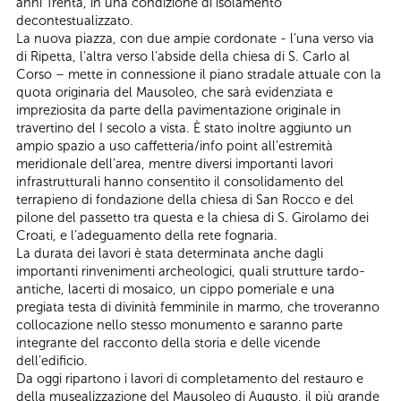
anni Trenta, in una condizione di isolamento
decontestualizzato.
La nuova piazza, con due ampie cordonate - l’una verso via
di Ripetta, l’altra verso l’abside della chiesa di S. Carlo al
Corso – mette in connessione il piano stradale attuale con la
quota originaria del Mausoleo, che sarà evidenziata e
impreziosita da parte della pavimentazione originale in
travertino del I secolo a vista. È stato inoltre aggiunto un
ampio spazio a uso caffetteria/info point all’estremità
meridionale dell’area, mentre diversi importanti lavori
infrastrutturali hanno consentito il consolidamento del
terrapieno di fondazione della chiesa di San Rocco e del
pilone del passetto tra questa e la chiesa di S. Girolamo dei
Croati, e l’adeguamento della rete fognaria.
La durata dei lavori è stata determinata anche dagli
importanti rinvenimenti archeologici, quali strutture tardo-
antiche, lacerti di mosaico, un cippo pomeriale e una
pregiata testa di divinità femminile in marmo, che troveranno
collocazione nello stesso monumento e saranno parte
integrante del racconto della storia e delle vicende
dell’edificio.
Da oggi ripartono i lavori di completamento del restauro e
della musealizzazione del Mausoleo di Augusto, il più grande