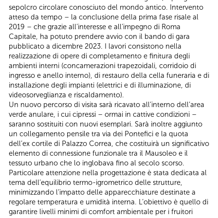
sepolcro circolare conosciuto del mondo antico. Intervento
atteso da tempo – la conclusione della prima fase risale al
2019 – che grazie all’interesse e all’impegno di Roma
Capitale, ha potuto prendere avvio con il bando di gara
pubblicato a dicembre 2023. I lavori consistono nella
realizzazione di opere di completamento e finitura degli
ambienti interni (concamerazioni trapezoidali, corridoio di
ingresso e anello interno), di restauro della cella funeraria e di
installazione degli impianti (elettrici e di illuminazione, di
videosorveglianza e riscaldamento).
Un nuovo percorso di visita sarà ricavato all’interno dell’area
verde anulare, i cui cipressi – ormai in cattive condizioni –
saranno sostituiti con nuovi esemplari. Sarà inoltre aggiunto
un collegamento pensile tra via dei Pontefici e la quota
dell’ex cortile di Palazzo Correa, che costituirà un significativo
elemento di connessione funzionale tra il Mausoleo e il
tessuto urbano che lo inglobava fino al secolo scorso.
Particolare attenzione nella progettazione è stata dedicata al
tema dell’equilibrio termo-igrometrico delle strutture,
minimizzando l’impatto delle apparecchiature destinate a
regolare temperatura e umidità interna. L’obiettivo è quello di
garantire livelli minimi di comfort ambientale per i fruitori