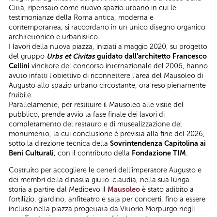
Città, ripensato come nuovo spazio urbano in cui le
testimonianze della Roma antica, moderna e
contemporanea, si raccordano in un unico disegno organico
architettonico e urbanistico.
I lavori della nuova piazza, iniziati a maggio 2020, su progetto
del gruppo
Urbs et Civitas
guidato dall’architetto Francesco
Cellini
vincitore del concorso internazionale del 2006, hanno
avuto infatti l’obiettivo di riconnettere l’area del Mausoleo di
Augusto allo spazio urbano circostante, ora reso pienamente
fruibile.
Parallelamente, per restituire il Mausoleo alle visite del
pubblico, prende avvio la fase finale dei lavori di
completamento del restauro e di musealizzazione del
monumento, la cui conclusione è prevista alla fine del 2026,
sotto la direzione tecnica della
Sovrintendenza Capitolina ai
Beni Culturali
, con il contributo della
Fondazione TIM
.
Costruito per accogliere le ceneri dell’imperatore Augusto e
dei membri della dinastia giulio-claudia, nella sua lunga
storia a partire dal Medioevo il
Mausoleo
è stato adibito a
fortilizio, giardino, anfiteatro e sala per concerti, fino a essere
incluso nella piazza progettata da Vittorio Morpurgo negli