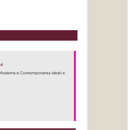
24
ma Moderna e Contemporanea ideati e
link