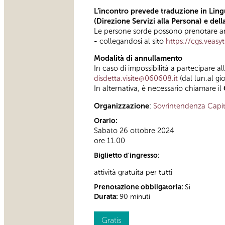
L’incontro prevede traduzione in Lingu
(Direzione Servizi alla Persona) e del
Le persone sorde possono prenotare anc
-
collegandosi al sito
https://cgs.veasy
Modalità di annullamento
In caso di impossibilità a partecipare al
disdetta.visite@060608.it
(dal lun.al gi
In alternativa, è necessario chiamare il
Organizzazione
:
Sovrintendenza Capit
Orario:
Sabato 26 ottobre 2024
ore 11.00
Biglietto d'ingresso:
attività gratuita per tutti
Prenotazione obbligatoria:
Sì
Durata:
90 minuti
Gratis