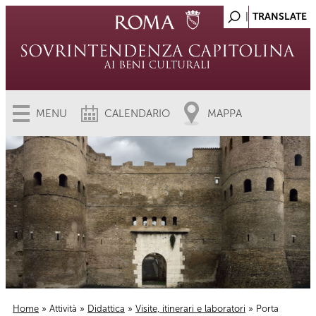
MENU
CALENDARIO
MAPPA
Home
»
Attività
»
Didattica
»
Visite, itinerari e laboratori
» Porta