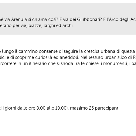
é via Arenula si chiama così? E via dei Giubbonari? E l’Arco degli Ace
rario per vie, piazze, larghi ed archi.
o lungo il cammino consente di seguire la crescita urbana di questa p
stici e di scoprirne curiosità ed aneddoti. Nel tessuto urbanistico di
ercorrere in un itinerario che si snoda tra le chiese, i monumenti, i pal
ti i giorni dalle ore 9.00 alle 19.00), massimo 25 partecipanti