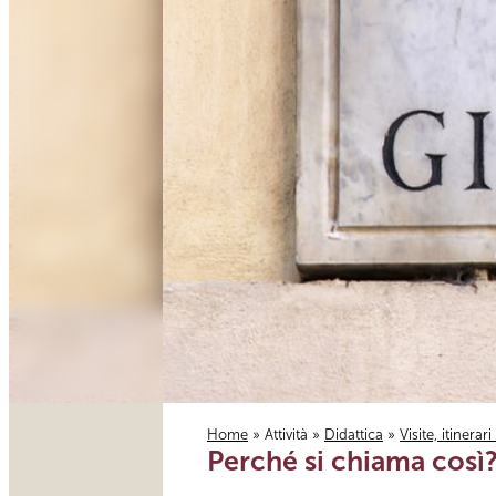
Home
»
Attività
»
Didattica
»
Visite, itinerar
Perché si chiama così?
Tu sei qui