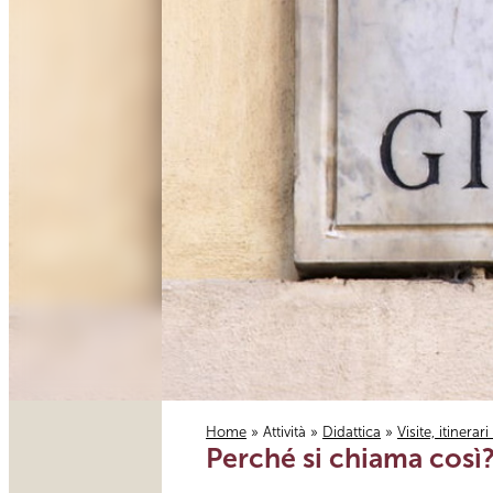
Home
»
Attività
»
Didattica
»
Visite, itinerar
Perché si chiama così?
Tu sei qui