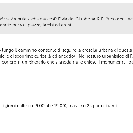
é via Arenula si chiama così? E via dei Giubbonari? E l’Arco degli Ace
rario per vie, piazze, larghi ed archi.
o lungo il cammino consente di seguire la crescita urbana di questa p
stici e di scoprirne curiosità ed aneddoti. Nel tessuto urbanistico di
ercorrere in un itinerario che si snoda tra le chiese, i monumenti, i pal
ti i giorni dalle ore 9.00 alle 19.00), massimo 25 partecipanti