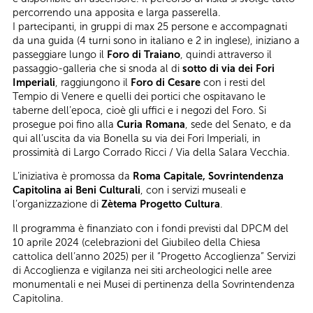
percorrendo una apposita e larga passerella.
I partecipanti, in gruppi di max 25 persone e accompagnati
da una guida (4 turni sono in italiano e 2 in inglese), iniziano a
passeggiare lungo il
Foro di Traiano
, quindi attraverso il
passaggio-galleria che si snoda al di
sotto di via dei Fori
Imperiali
, raggiungono il
Foro di Cesare
con i resti del
Tempio di Venere e quelli dei portici che ospitavano le
taberne dell’epoca, cioè gli uffici e i negozi del Foro. Si
prosegue poi fino alla
Curia Romana
, sede del Senato, e da
qui all’uscita da via Bonella su via dei Fori Imperiali, in
prossimità di Largo Corrado Ricci / Via della Salara Vecchia.
L’iniziativa è promossa da
Roma Capitale, Sovrintendenza
Capitolina ai Beni Culturali
, con i servizi museali e
l’organizzazione di
Zètema Progetto Cultura
.
Il programma è finanziato con i fondi previsti dal DPCM del
10 aprile 2024 (celebrazioni del Giubileo della Chiesa
cattolica dell’anno 2025) per il “Progetto Accoglienza” Servizi
di Accoglienza e vigilanza nei siti archeologici nelle aree
monumentali e nei Musei di pertinenza della Sovrintendenza
Capitolina.