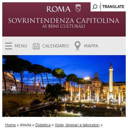
MENU
CALENDARIO
MAPPA
Home
»
Attività
»
Didattica
»
Visite, itinerari e laboratori
»