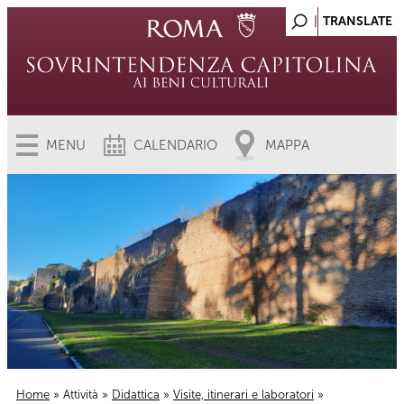
MENU
CALENDARIO
MAPPA
Home
»
Attività
»
Didattica
»
Visite, itinerari e laboratori
»