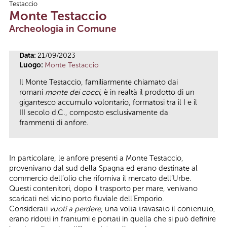
Testaccio
Tu sei qui
Monte Testaccio
Archeologia in Comune
Data:
21/09/2023
Luogo:
Monte Testaccio
Il Monte Testaccio, familiarmente chiamato dai
romani
monte dei cocci
, è in realtà il prodotto di un
gigantesco accumulo volontario, formatosi tra il I e il
III secolo d.C., composto esclusivamente da
frammenti di anfore.
In particolare, le anfore presenti a Monte Testaccio,
provenivano dal sud della Spagna ed erano destinate al
commercio dell’olio che riforniva il mercato dell’Urbe.
Questi contenitori, dopo il trasporto per mare, venivano
scaricati nel vicino porto fluviale dell’Emporio.
Considerati
vuoti a perdere
, una volta travasato il contenuto,
erano ridotti in frantumi e portati in quella che si può definire