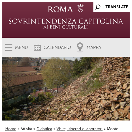
MENU
CALENDARIO
MAPPA
Home
»
Attività
»
Didattica
»
Visite, itinerari e laboratori
» Monte