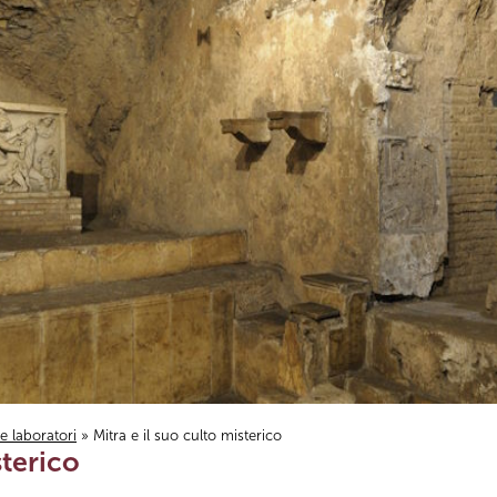
i e laboratori
» Mitra e il suo culto misterico
sterico