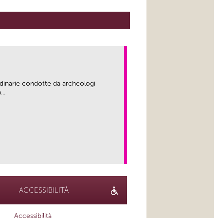
rdinarie condotte da archeologi
..
link
ACCESSIBILITÀ
Accessibilità