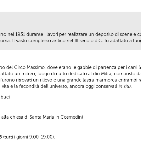
rto nel 1931 durante i lavori per realizzare un deposito di scene e 
i Roma. Il vasto complesso antico nel III secolo d.C. fu adattato a luo
rto del Circo Massimo, dove erano le gabbie di partenza per i carri (
attato un mitreo, luogo di culto dedicato al dio Mitra, composto d
 furono ritrovati un rilievo e una grande lastra marmorea entrambi r
 vita e la fecondità dell'universo, ancora oggi conservati
in situ
.
abuci
 alla chiesa di Santa Maria in Cosmedin)
8
(tutti i giorni 9.00-19.00).