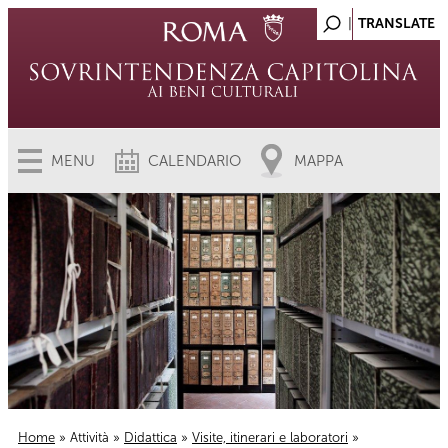
MENU
CALENDARIO
MAPPA
Home
»
Attività
»
Didattica
»
Visite, itinerari e laboratori
»