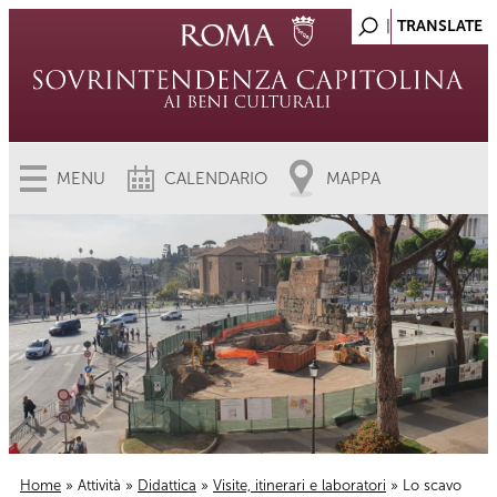
MENU
CALENDARIO
MAPPA
Home
»
Attività
»
Didattica
»
Visite, itinerari e laboratori
» Lo scavo