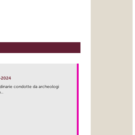
-2024
rdinarie condotte da archeologi
..
link