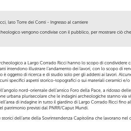
ci, lato Torre dei Conti - Ingresso al cantiere
rcheologico vengono condivise con il pubblico, per mostrare ciò che d
archeologico a Largo Corrado Ricci hanno lo scopo di condividere con c
nfatti intendono illustrare l’andamento dei lavori, con lo scopo di ren
to è oggetto di ricerca e di studio solo per gli addetti ai lavori. Alc
lcuni specifici aspetti storico-topografici o sui materiali ceramici e
ll’angolo nord-orientale dell’antico Foro della Pace, a ridosso dell
e urbana plurisecolare che le indagini archeologiche stanno via via 
l’area di indagine in tutto il giardino di Largo Corrado Ricci fino al
 del patrimonio previsti dal PNRR/Caput Mundi.
 storici dell’arte della Sovrintendenza Capitolina che lavorano nel c