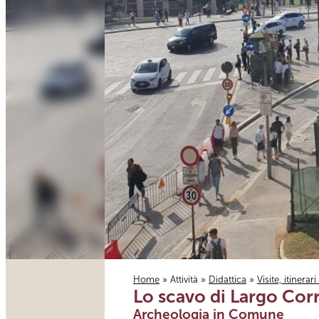
Home
»
Attività
»
Didattica
»
Visite, itinerar
Lo scavo di Largo Corr
Tu sei qui
Archeologia in Comune