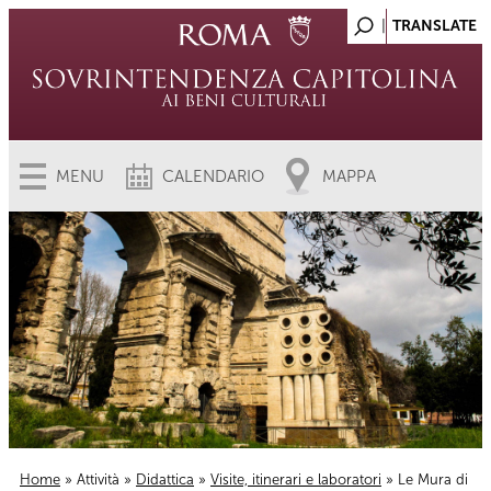
MENU
CALENDARIO
MAPPA
Home
»
Attività
»
Didattica
»
Visite, itinerari e laboratori
» Le Mura di