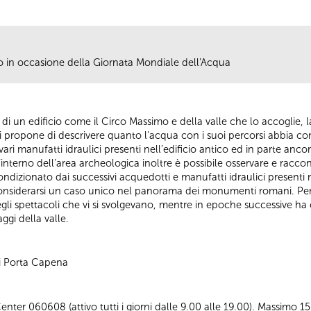
lio in occasione della Giornata Mondiale dell'Acqua
ia di un edificio come il Circo Massimo e della valle che lo accoglie, l
ta si propone di descrivere quanto l’acqua con i suoi percorsi abbia 
ari manufatti idraulici presenti nell’edificio antico ed in parte ancora
l’interno dell’area archeologica inoltre è possibile osservare e racco
ndizionato dai successivi acquedotti e manufatti idraulici presenti n
onsiderarsi un caso unico nel panorama dei monumenti romani. Per q
egli spettacoli che vi si svolgevano, mentre in epoche successive ha 
ggi della valle.
di Porta Capena
ter 060608 (attivo tutti i giorni dalle 9.00 alle 19.00). Massimo 15 p