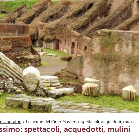
i e laboratori
» Le acque del Circo Massimo: spettacoli, acquedotti, mulini
simo: spettacoli, acquedotti, mulini
a