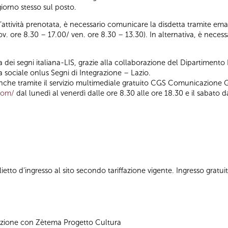
iorno stesso sul posto.
ll’attività prenotata, è necessario comunicare la disdetta tramite emai
iov. ore 8.30 – 17.00/ ven. ore 8.30 – 13.30). In alternativa, è nece
dei segni italiana-LIS, grazie alla collaborazione del Dipartimento P
a sociale onlus Segni di Integrazione – Lazio.
che tramite il servizio multimediale gratuito CGS Comunicazione G
.com/
dal lunedì al venerdì dalle ore 8.30 alle ore 18.30 e il sabato d
ietto d’ingresso al sito secondo tariffazione vigente. Ingresso gratui
azione con Zètema Progetto Cultura