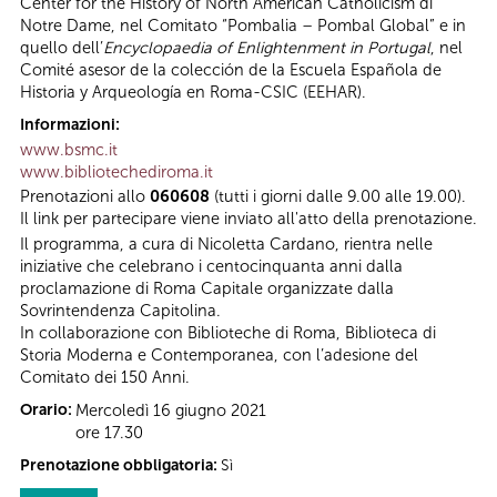
Center for the History of North American Catholicism di
Notre Dame, nel Comitato “Pombalia – Pombal Global” e in
quello dell’
Encyclopaedia of Enlightenment in Portugal
, nel
Comité asesor de la colección de la Escuela Española de
Historia y Arqueología en Roma-CSIC (EEHAR).
Informazioni:
www.bsmc.it
www.bibliotechediroma.it
Prenotazioni allo
060608
(tutti i giorni dalle 9.00 alle 19.00).
Il link per partecipare viene inviato all'atto della prenotazione.
Il programma, a cura di Nicoletta Cardano, rientra nelle
iniziative che celebrano i centocinquanta anni dalla
proclamazione di Roma Capitale organizzate dalla
Sovrintendenza Capitolina.
In collaborazione con Biblioteche di Roma, Biblioteca di
Storia Moderna e Contemporanea, con l’adesione del
Comitato dei 150 Anni.
Orario:
Mercoledì 16 giugno 2021
ore 17.30
Prenotazione obbligatoria:
Sì