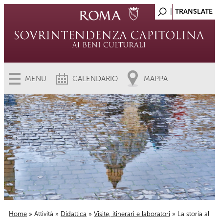
MENU
CALENDARIO
MAPPA
Home
»
Attività
»
Didattica
»
Visite, itinerari e laboratori
» La storia al