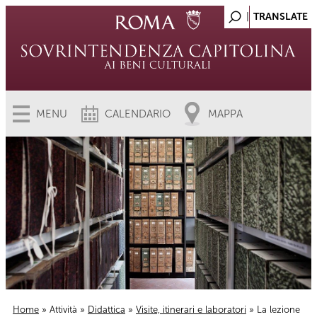
MENU
CALENDARIO
MAPPA
Home
»
Attività
»
Didattica
»
Visite, itinerari e laboratori
» La lezione