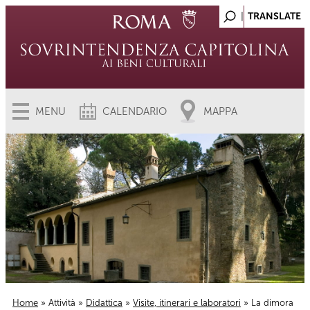
MENU
CALENDARIO
MAPPA
Home
»
Attività
»
Didattica
»
Visite, itinerari e laboratori
» La dimora