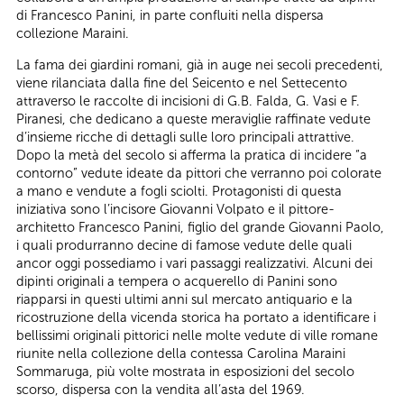
di Francesco Panini, in parte confluiti nella dispersa
collezione Maraini.
La fama dei giardini romani, già in auge nei secoli precedenti,
viene rilanciata dalla fine del Seicento e nel Settecento
attraverso le raccolte di incisioni di G.B. Falda, G. Vasi e F.
Piranesi, che dedicano a queste meraviglie raffinate vedute
d’insieme ricche di dettagli sulle loro principali attrattive.
Dopo la metà del secolo si afferma la pratica di incidere “a
contorno” vedute ideate da pittori che verranno poi colorate
a mano e vendute a fogli sciolti. Protagonisti di questa
iniziativa sono l’incisore Giovanni Volpato e il pittore-
architetto Francesco Panini, figlio del grande Giovanni Paolo,
i quali produrranno decine di famose vedute delle quali
ancor oggi possediamo i vari passaggi realizzativi. Alcuni dei
dipinti originali a tempera o acquerello di Panini sono
riapparsi in questi ultimi anni sul mercato antiquario e la
ricostruzione della vicenda storica ha portato a identificare i
bellissimi originali pittorici nelle molte vedute di ville romane
riunite nella collezione della contessa Carolina Maraini
Sommaruga, più volte mostrata in esposizioni del secolo
scorso, dispersa con la vendita all’asta del 1969.