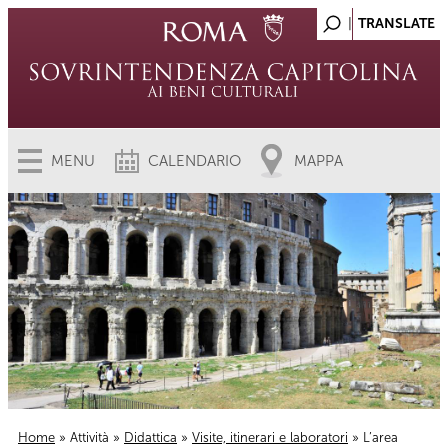
MENU
CALENDARIO
MAPPA
Home
»
Attività
»
Didattica
»
Visite, itinerari e laboratori
» L’area