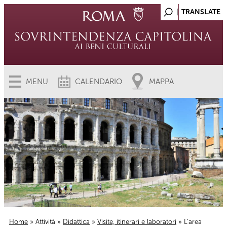
MENU
CALENDARIO
MAPPA
Home
»
Attività
»
Didattica
»
Visite, itinerari e laboratori
» L’area