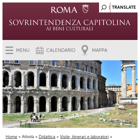
MENU
CALENDARIO
MAPPA
Home
»
Attività
»
Didattica
»
Visite, itinerari e laboratori
»