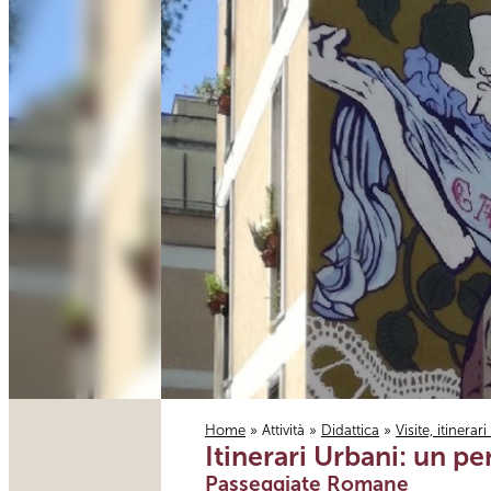
Home
»
Attività
»
Didattica
»
Visite, itinerar
Itinerari Urbani: un pe
Tu sei qui
Passeggiate Romane