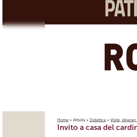
Home
»
Attività
»
Didattica
»
Visite, itinerar
Invito a casa del cardi
Tu sei qui