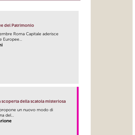
e del Patrimonio
embre Roma Capitale aderisce
e Europee...
hi
link
la scoperta della scatola misteriosa
a propone un nuovo modo di
a del...
arione