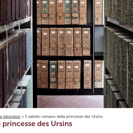
i e laboratori
» Il salotto romano della princesse des Ursins
a princesse des Ursins