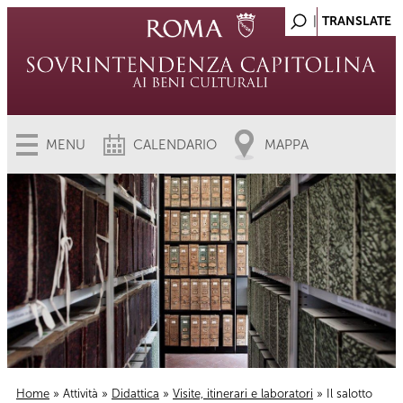
MENU
CALENDARIO
MAPPA
Home
»
Attività
»
Didattica
»
Visite, itinerari e laboratori
» Il salotto