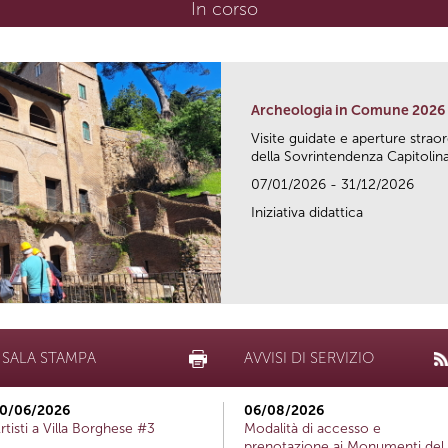
In corso
(scheda attiva)
Archeologia in Comune 2026
Visite guidate e aperture strao
della Sovrintendenza Capitolina.
07/01/2026 - 31/12/2026
Iniziativa didattica
SALA STAMPA
AVVISI DI SERVIZIO
0/06/2026
06/08/2026
rtisti a Villa Borghese #3
Modalità di accesso e
prenotazione ai Monumenti del