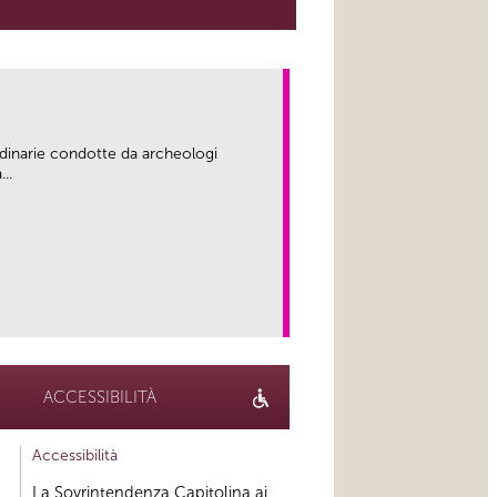
rdinarie condotte da archeologi
..
link
ACCESSIBILITÀ
Accessibilità
La Sovrintendenza Capitolina ai