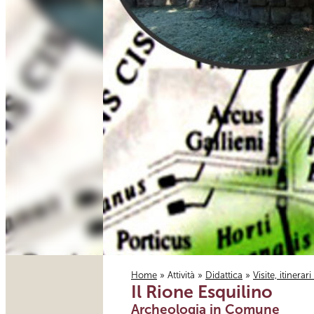
Home
»
Attività
»
Didattica
»
Visite, itinerar
Il Rione Esquilino
Tu sei qui
Archeologia in Comune