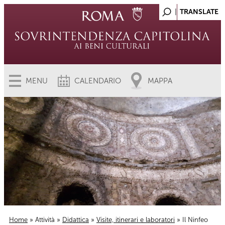
MENU
CALENDARIO
MAPPA
Home
»
Attività
»
Didattica
»
Visite, itinerari e laboratori
» Il Ninfeo