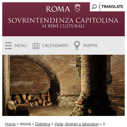
MENU
CALENDARIO
MAPPA
Home
»
Attività
»
Didattica
»
Visite, itinerari e laboratori
» Il