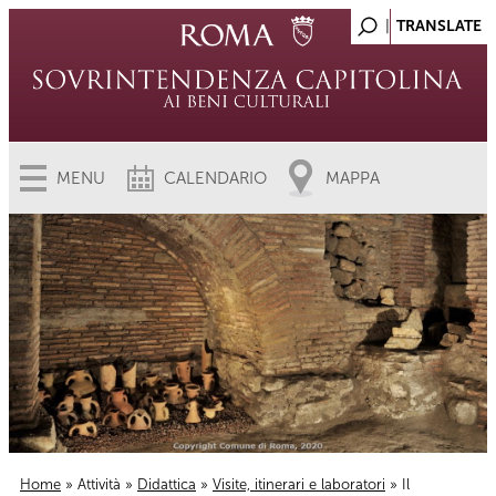
MENU
CALENDARIO
MAPPA
Home
»
Attività
»
Didattica
»
Visite, itinerari e laboratori
» Il