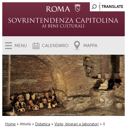
MENU
CALENDARIO
MAPPA
Home
»
Attività
»
Didattica
»
Visite, itinerari e laboratori
» Il