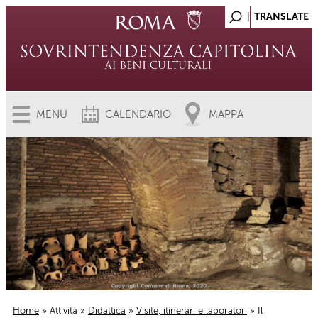
MENU
CALENDARIO
MAPPA
Home
»
Attività
»
Didattica
»
Visite, itinerari e laboratori
» Il