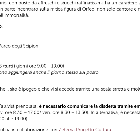
rio, composto da affreschi e stucchi raffinatissimi, ha un carattere 
gran parte incentrato sulla mitica figura di Orfeo, non solo cantore 
ll’immortalità.
o
.
 Parco degli Scipioni
(tutti i giorni ore 9.00 - 19.00)
sono aggiungersi anche il giorno stesso sul posto
 il sito è ipogeo e che vi si accede tramite una scala stretta e molto
l’attività prenotata,
è necessario comunicare la disdetta tramite e
ov. ore 8.30 – 17.00/ ven. ore 8.30 – 13.30). In alternativa, è necess
.00 alle 19.00)
tolina in collaborazione con
Zètema Progetto Cultura