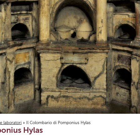
i e laboratori
» Il Colombario di Pomponius Hylas
ponius Hylas