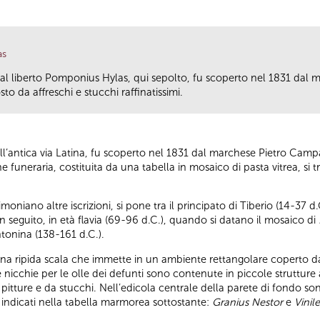
as
al liberto Pomponius Hylas, qui sepolto, fu scoperto nel 1831 dal
o da affreschi e stucchi raffinatissimi.
ell’antica via Latina, fu scoperto nel 1831 dal marchese Pietro Cam
ione funeraria, costituita da una tabella in mosaico di pasta vitrea, si 
oniano altre iscrizioni, si pone tra il principato di Tiberio (14-37 d
n seguito, in età flavia (69-96 d.C.), quando si datano il mosaico di
ntonina (138-161 d.C.).
una ripida scala che immette in un ambiente rettangolare coperto d
 le nicchie per le olle dei defunti sono contenute in piccole struttu
tture e da stucchi. Nell’edicola centrale della parete di fondo son
 indicati nella tabella marmorea sottostante:
Granius Nestor
e
Vinil