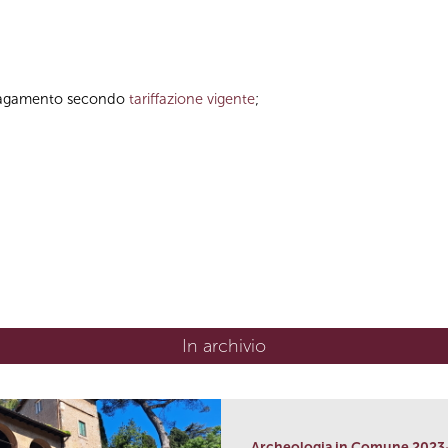
a pagamento secondo
tariffazione vigente
;
In archivio
Archeologia in Comune 2023