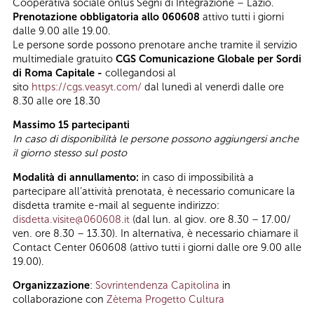
Cooperativa sociale onlus Segni di Integrazione – Lazio.
Prenotazione obbligatoria allo 060608
attivo tutti i giorni
dalle 9.00 alle 19.00.
Le persone sorde possono prenotare anche tramite il servizio
multimediale gratuito
CGS Comunicazione Globale per Sordi
di Roma Capitale -
collegandosi al
sito
https://cgs.veasyt.com/
dal lunedì al venerdì dalle ore
8.30 alle ore 18.30
Massimo 15 partecipanti
In caso di disponibilità le persone possono aggiungersi anche
il giorno stesso sul posto
Modalità di annullamento:
in caso di impossibilità a
partecipare all’attività prenotata, è necessario comunicare la
disdetta tramite e-mail al seguente indirizzo:
disdetta.visite@060608.it
(dal lun. al giov. ore 8.30 – 17.00/
ven. ore 8.30 – 13.30). In alternativa, è necessario chiamare il
Contact Center 060608 (attivo tutti i giorni dalle ore 9.00 alle
19.00).
Organizzazione
:
Sovrintendenza Capitolina
in
collaborazione con
Zètema Progetto Cultura