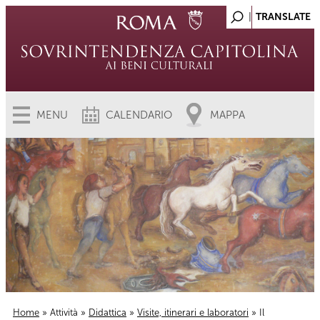
MENU
CALENDARIO
MAPPA
Home
»
Attività
»
Didattica
»
Visite, itinerari e laboratori
» Il