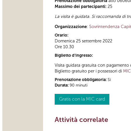
Prenotazione obbligatoria
allo 060608 
Massimo dei partecipanti:
25
La visita è guidata. Si raccomanda di tr
Organizzazione
:
Sovrintendenza Capit
Orario:
Domenica 25 settembre 2022
Ore 10.30
Biglietto d'ingresso:
Visita guidata gratuita con pagamento de
Biglietto gratuito per i possessori di
MIC
Prenotazione obbligatoria:
Sì
Durata:
90 minuti
Gratis con la MIC card
Attività correlate