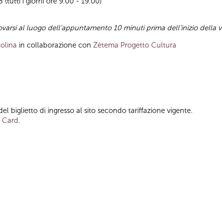
(tutti i giorni ore 9.00 - 19.00)
ovarsi al luogo dell’appuntamento 10 minuti prima dell’inizio della vi
olina
in collaborazione con
Zètema Progetto Cultura
l biglietto di ingresso al sito secondo tariffazione vigente.
 Card
.