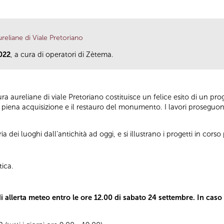
liane di Viale Pretoriano
022
, a cura di operatori di Zètema.
 aureliane di viale Pretoriano costituisce un felice esito di un pr
 piena acquisizione e il restauro del monumento. I lavori proseguono
oria dei luoghi dall’antichità ad oggi, e si illustrano i progetti in cors
tica.
 di allerta meteo entro le ore 12.00 di sabato 24 settembre. In cas