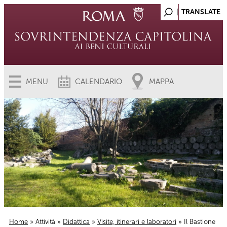
MENU
CALENDARIO
MAPPA
Home
»
Attività
»
Didattica
»
Visite, itinerari e laboratori
» Il Bastione