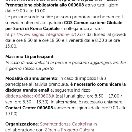
Prenotazione obbligatoria allo 060608
attivo tutti i giorni
dalle 9.00 alle 19.00.
Le persone sorde iscritte possono prenotare anche tramite il
servizio multimediale gratuito
CGS Comunicazione Globale
per Sordi di Roma Capitale
- collegandosi al sito
https://www.segnidiintegrazione.it/CGS/
dal lunedì al giovedì
dalle ore 8.30 alle ore 18.30 e il venerdì dalle 8.30 alle ore
13.00.
Massimo 15 partecipanti
In caso di disponibilità le persone possono aggiungersi anche
il giorno stesso sul posto
Modalità di annullamento
: in caso di impossibilità a
partecipare all’attività prenotata,
è necessario comunicare la
disdetta tramite email
al seguente indirizzo:
disdetta.visite@060608.it
(dal lun.al giov. ore 8.30 – 17.00 /
ven. ore 8.30 – 13.30). In alternativa, è necessario chiamare il
Contact Center 060608
(attivo tutti i giorni dalle ore 9.00 alle
19.00).
Organizzazione
:
Sovrintendenza Capitolina
in
collaborazione con
Zètema Progetto Cultura