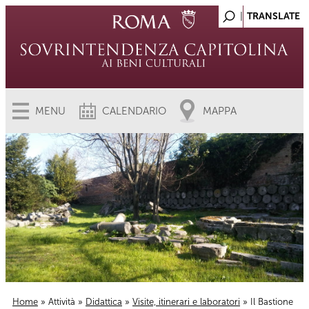
MENU
CALENDARIO
MAPPA
Home
»
Attività
»
Didattica
»
Visite, itinerari e laboratori
» Il Bastione