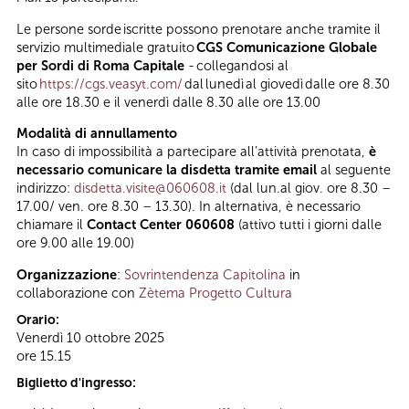
Le persone sorde iscritte possono prenotare anche tramite il
servizio multimediale gratuito
CGS
Comunicazione Globale
per Sordi di Roma Capitale
- collegandosi al
sito
https://cgs.veasyt.com/
dal lunedì al giovedì dalle ore 8.30
alle ore 18.30 e il venerdì dalle 8.30 alle ore 13.00
Modalità di annullamento
In caso di impossibilità a partecipare all’attività prenotata,
è
necessario comunicare la disdetta tramite email
al seguente
indirizzo:
disdetta.visite@060608.it
(dal lun.al giov. ore 8.30 –
17.00/ ven. ore 8.30 – 13.30). In alternativa, è necessario
chiamare il
Contact Center 060608
(attivo tutti i giorni dalle
ore 9.00 alle 19.00)
Organizzazione
:
Sovrintendenza Capitolina
in
collaborazione con
Zètema Progetto Cultura
Orario:
Venerdì 10 ottobre 2025
ore 15.15
Biglietto d'ingresso: