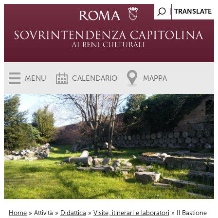
MENU
CALENDARIO
MAPPA
Home
»
Attività
»
Didattica
»
Visite, itinerari e laboratori
» Il Bastione