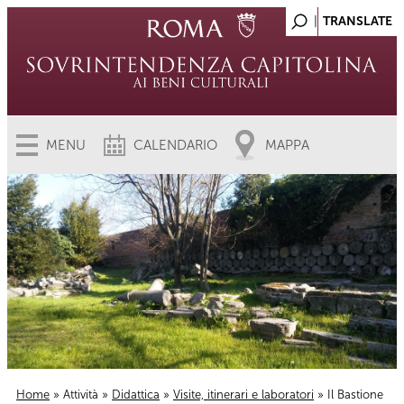
MENU
CALENDARIO
MAPPA
Home
»
Attività
»
Didattica
»
Visite, itinerari e laboratori
» Il Bastione