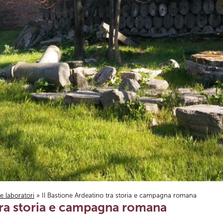
i e laboratori
» Il Bastione Ardeatino tra storia e campagna romana
 tra storia e campagna romana