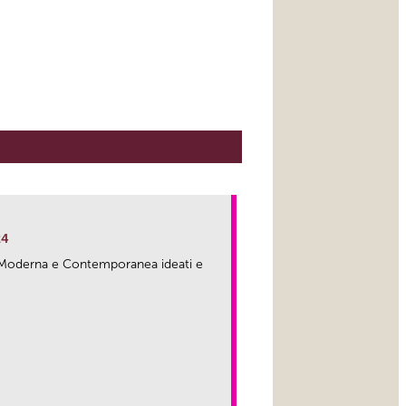
24
ma Moderna e Contemporanea ideati e
link