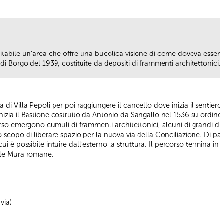
isitabile un’area che offre una bucolica visione di come doveva ess
di Borgo del 1939, costituite da depositi di frammenti architettonici
 via di Villa Pepoli per poi raggiungere il cancello dove inizia il senti
izia il Bastione costruito da Antonio da Sangallo nel 1536 su ordin
so emergono cumuli di frammenti architettonici, alcuni di grandi di
o scopo di liberare spazio per la nuova via della Conciliazione. Di p
cui è possibile intuire dall’esterno la struttura. Il percorso termina 
elle Mura romane.
via)