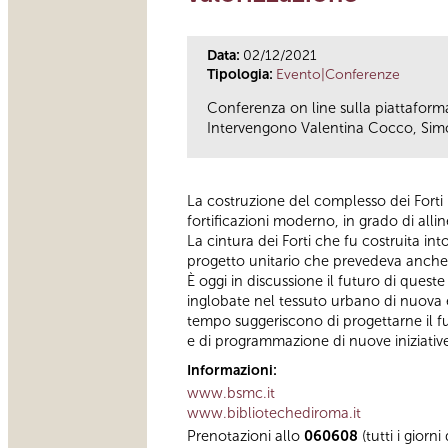
Data:
02/12/2021
Tipologia:
Evento|Conferenze
Conferenza on line sulla piattaform
Intervengono Valentina Cocco, Simon
La costruzione del complesso dei Forti 
fortificazioni moderno, in grado di allin
La cintura dei Forti che fu costruita into
progetto unitario che prevedeva anche un
È oggi in discussione il futuro di ques
inglobate nel tessuto urbano di nuova ed
tempo suggeriscono di progettarne il f
e di programmazione di nuove iniziative
Informazioni:
www.bsmc.it
www.bibliotechediroma.it
Prenotazioni allo
060608
(tutti i giorn