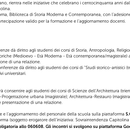
ano, rientra nelle iniziative che celebrano i centocinquanta anni d
olina.
Roma, Biblioteca di Storia Moderna e Contemporanea, con l’adesion
i partecipazione valido per la formazione e l’aggiornamento docenti.
nze dà diritto agli studenti dei corsi di Storia, Antropologia, Religio
iche (Medioevo - Età Moderna - Età contemporanea/magistrale) al
ione di una relazione.
erenze dà diritto agli studenti dei corsi di "Studi storico-artistici (tr
i universitari.
 consentire agli studenti dei corsi di Scienze dell’Architettura (tri
a-Progettazione urbana (magistrale); Architettura-Restauro (magistral
 e presentazione di una relazione.
e e l’aggiornamento del personale della scuola sulla piattaforma
S.
orma (soggetto erogatore dell’iniziativa: Sovraintendenza Capitolina a
ligatoria allo 060608. Gli incontri si svolgono su piattaforma Goo