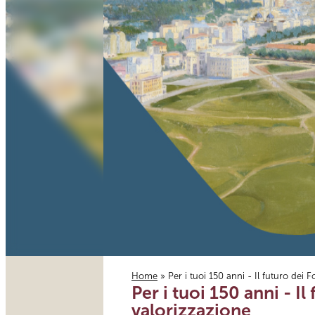
Home
» Per i tuoi 150 anni - Il futuro dei Fo
Per i tuoi 150 anni - Il
Tu sei qui
valorizzazione