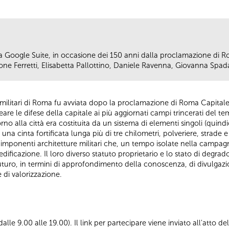
a Google Suite, in occasione dei 150 anni dalla proclamazione di R
e Ferretti, Elisabetta Pallottino, Daniele Ravenna, Giovanna Spad
militari di Roma fu avviata dopo la proclamazione di Roma Capitale p
eare le difese della capitale ai più aggiornati campi trincerati del t
rno alla città era costituita da un sistema di elementi singoli (quindici 
a cinta fortificata lunga più di tre chilometri, polveriere, strade 
te imponenti architetture militari che, un tempo isolate nella campa
ificazione. Il loro diverso statuto proprietario e lo stato di degrad
uturo, in termini di approfondimento della conoscenza, di divulgazi
 di valorizzazione.
i dalle 9.00 alle 19.00). Il link per partecipare viene inviato all'atto d