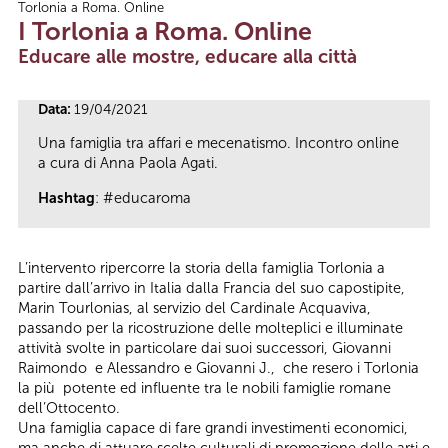
Torlonia a Roma. Online
Tu sei qui
I Torlonia a Roma. Online
Educare alle mostre, educare alla città
Data:
19/04/2021
Una famiglia tra affari e mecenatismo. Incontro online
a cura di Anna Paola Agati.
Hashtag
: #educaroma
L’intervento ripercorre la storia della famiglia Torlonia a
partire dall’arrivo in Italia dalla Francia del suo capostipite,
Marin Tourlonias, al servizio del Cardinale Acquaviva,
passando per la ricostruzione delle molteplici e illuminate
attività svolte in particolare dai suoi successori, Giovanni
Raimondo e Alessandro e Giovanni J., che resero i Torlonia
la più potente ed influente tra le nobili famiglie romane
dell’Ottocento.
Una famiglia capace di fare grandi investimenti economici,
ma anche di attuare scelte culturali di promozione delle arti e