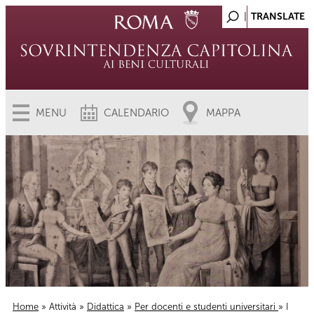
MENU
CALENDARIO
MAPPA
Home
»
Attività
»
Didattica
»
Per docenti e studenti universitari
» I