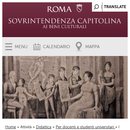
MENU
CALENDARIO
MAPPA
Home
»
Attività
»
Didattica
»
Per docenti e studenti universitari
» I