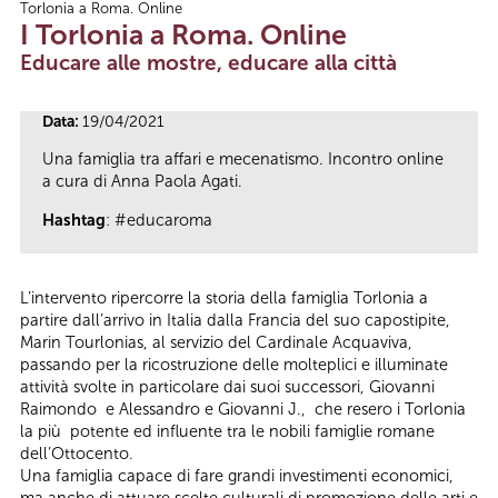
Torlonia a Roma. Online
Tu sei qui
I Torlonia a Roma. Online
Educare alle mostre, educare alla città
Data:
19/04/2021
Una famiglia tra affari e mecenatismo. Incontro online
a cura di Anna Paola Agati.
Hashtag
: #educaroma
L’intervento ripercorre la storia della famiglia Torlonia a
partire dall’arrivo in Italia dalla Francia del suo capostipite,
Marin Tourlonias, al servizio del Cardinale Acquaviva,
passando per la ricostruzione delle molteplici e illuminate
attività svolte in particolare dai suoi successori, Giovanni
Raimondo e Alessandro e Giovanni J., che resero i Torlonia
la più potente ed influente tra le nobili famiglie romane
dell’Ottocento.
Una famiglia capace di fare grandi investimenti economici,
ma anche di attuare scelte culturali di promozione delle arti e