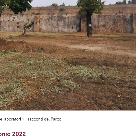
i e laboratori
» I racconti del Parco
onio 2022