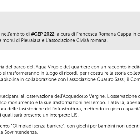
S nell'ambito di
#GEP 2022
, a cura di Francesca Romana Cappa in c
 monti di Pietralata e L'associazione Civiltà romana.
toria del parco dell’Aqua Virgo e del quartiere con un racconto inedit
 trasformeranno in luogo di ricordi, per ricostruire la storia colletti
pitolina in collaborazione con l’associazione Quattro Sassi, il Comi
tecipanti all'osservazione dell'Acquedotto Vergine. L’osservazione de
fico monumento e la sue trasformazioni nel tempo. L'attività, aperta 
ra delle fasi storiche dell'infrastruttura, mettendo in gioco capacità d
 quali sarà presente un interprete LIS.
evento "Olimpiadi senza barriere", con giochi per bambini non udenti 
la Sovrintendenza.